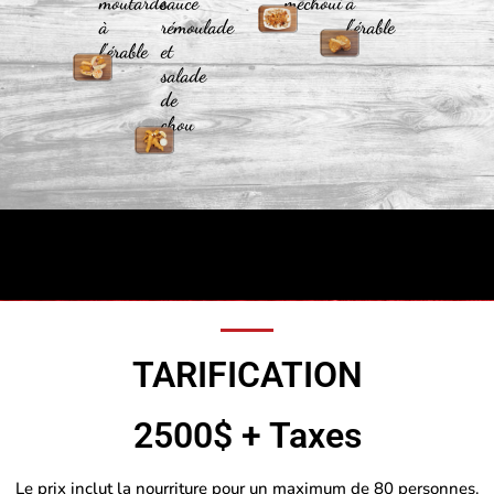
moutarde
sauce
méchoui
à
à
rémoulade
l’érable
l’érable
et
salade
de
chou
TARIFICATION
2500$ + Taxes
Le prix inclut la nourriture pour un maximum de 80 personnes.