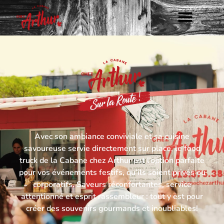
Avec son ambiance conviviale et sa cuisine
savoureuse servie directement sur place, le food
truck de la Cabane chez Arthur est l’option parfaite
pour vos événements festifs, qu’ils soient privés ou
corporatifs. Saveurs réconfortantes, service
attentionné et esprit rassembleur : tout y est pour
créer des souvenirs gourmands et inoubliables!